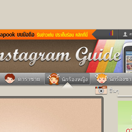
ส
ด่วน
ข่าวสั้น
ข่าวดารา
ร
หนังใหม่
ฟังเพลง
หมากรุกไทย
แชทหมากฮอส
จหวย
ผู้หญิง
แต่งงาน
วง
ทำนายฝัน
สุขภาพ
ดาราชาย
นักร้องช
นักร้องหญิง
าย
ผลบอล
บ้านและการตกแต
อื่นๆ
ชิมแวะพัก
กลอน
iCare
ionary
เช็คความเร็วเน็ต
iPhone
ter
อินสตาแกรมดารา
MSN