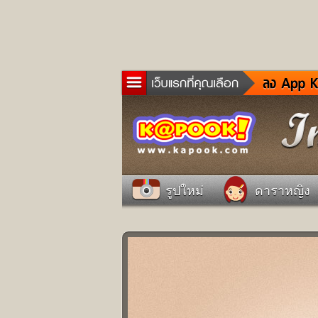
ข่าว
ละค
เกม
ตรว
ดูด
รูปใหม่
ดาราหญิง
ผู้ช
แวะ
dict
Twit