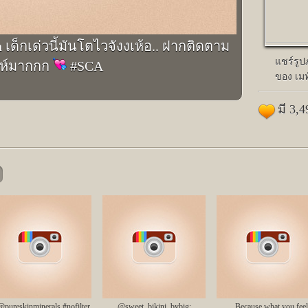
เด็กเด่วนี้มันโตไวจังงเห้อ.. ฝากติดตาม
แชร์รู
่ห์มากกก
#SCA
ของ เม
มี 3,
@pureskinminerals #nofilter
@sweet_bikini_bybig;
Because what you feel