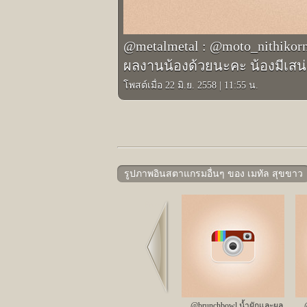
@metalmetal : @moto_nithikorn 
ผลงานน้องด้วยนะคะ น้องมีเสน
โพสต์เมื่อ 22 มิ.ย. 2558
|
11:55 น.
รูปภาพอินสตาแกรมอื่นๆ ของ เมทัล สุขขาว
Prev
@brunchbowl น้ำผักและผล