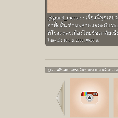
@grand_thestar : เรื่องนี้พูดเล
ฮาทั้งนั้น ห้ามพลาดนะคะกับMusi
ที่โรงละครเมืองไทยรัชดาลัยเธี
โพสต์เมื่อ 16 มิ.ย. 2558
|
06:55 น.
รูปภาพอินสตาแกรมอื่นๆ ของ แกรนด์ เดอะส
Prev