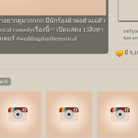
ยว่าอยากดูมากกกก มีนักร้องตัวพ่อตัวแม่ตัว
cal comedyเรื่องนี้^^ เปิดแสดง 13สิงหา
แชร์รู
ยเตอร์ #weddingdaythemusical
ของ แก
มี 9,
ตาร์