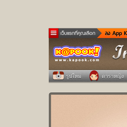
ข่าว
ละค
เกม
ตรว
ดูด
รูปใหม่
ดาราหญิง
ผู้ช
แวะ
dict
Twit