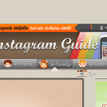
ส
ด่วน
ข่าวสั้น
ข่าวดารา
ร
หนังใหม่
ฟังเพลง
หมากรุกไทย
แชทหมากฮอส
จหวย
ผู้หญิง
แต่งงาน
วง
ทำนายฝัน
สุขภาพ
ดาราชาย
นักร้องช
นักร้องหญิง
าย
ผลบอล
บ้านและการตกแต
อื่นๆ
ชิมแวะพัก
กลอน
iCare
ionary
เช็คความเร็วเน็ต
iPhone
ter
อินสตาแกรมดารา
MSN