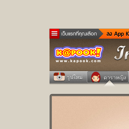
ข่าว
ละค
เกม
ตรว
ดูด
รูปใหม่
ดาราหญิง
ผู้ช
แวะ
dict
Twit