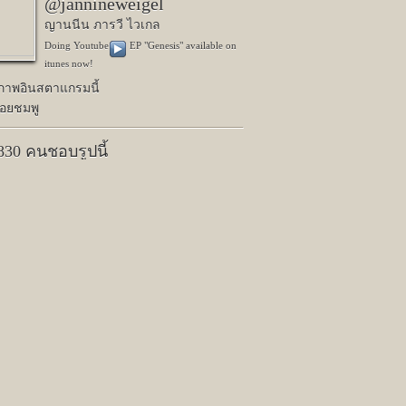
@jannineweigel
ญานนีน ภารวี ไวเกล
Doing Youtube
️ EP "Genesis" available on
itunes now!
ปภาพอินสตาแกรมนี้
อยชมพู
,830 คนชอบรูปนี้
Next