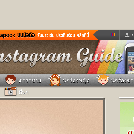
ส
ด่วน
ข่าวสั้น
ข่าวดารา
ร
หนังใหม่
ฟังเพลง
หมากรุกไทย
แชทหมากฮอส
จหวย
ผู้หญิง
แต่งงาน
วง
ทำนายฝัน
สุขภาพ
ดาราชาย
นักร้องหญิง
นักร้องช
าย
ผลบอล
บ้านและการตกแต
อื่นๆ
ชิมแวะพัก
กลอน
iCare
ionary
เช็คความเร็วเน็ต
iPhone
ter
อินสตาแกรมดารา
MSN