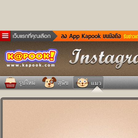
ข่าวด่วน
ละคร
เกม
ตรวจหวย
ดูดวง
รูปใหม่
สุนัข
แมว
ผู้ชาย
แวะชิมแวะพัก
dictionary
Twitter