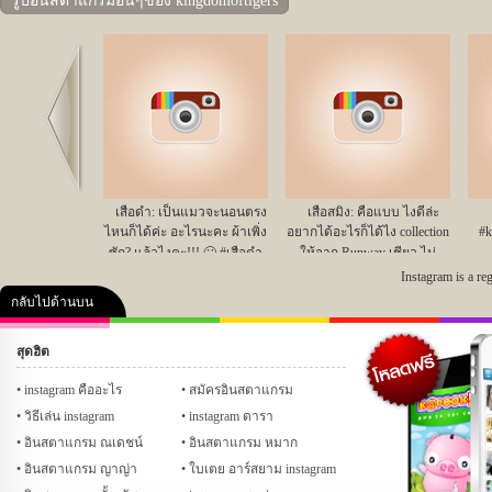
รูปอินสตาแกรมอื่นๆของ kingdomoftigers
Prev
เสือดำ: เป็นแมวจะนอนตรง
เสือสมิง: คือแบบ ไงดีล่ะ
ไหนก็ได้ค่ะ อะไรนะคะ ผ้าเพิ่ง
อยากได้อะไรก็ได้ไง collection
#k
ซัก? แล้วไงคะ!!! 🙄 #เสือดำ
ให้จาก Runway เชียว ไม่
#kingdomoftigers #cat;
อิจฉาเนอะ #เสือสมิง
Instagram is a re
#kingdomoftigers #cat;
กลับไปด้านบน
สุดฮิต
คลิป
ภาพ
ปฏิทิน 2556
เฟซบุ๊ก
ทวิต
Glitter
instagram คืออะไร
สมัครอินสตาแกรม
วิธีเล่น instagram
instagram ดารา
อินสตาแกรม ณเดชน์
อินสตาแกรม หมาก
อินสตาแกรม ญาญ่า
ใบเตย อาร์สยาม instagram