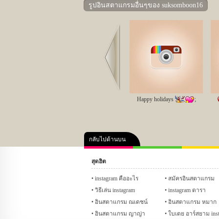
รูปอินสตาแกรมอื่นๆของ suksomboon16
Prev
Happy holidays
;
กลับไปด้านบน
สุดฮิต
คลิป
ภาพ
ปฏิทิน 255
instagram คืออะไร
สมัครอินสตาแกรม
วิธีเล่น instagram
instagram ดารา
อินสตาแกรม ณเดชน์
อินสตาแกรม หมาก
อินสตาแกรม ญาญ่า
ใบเตย อาร์สยาม ins