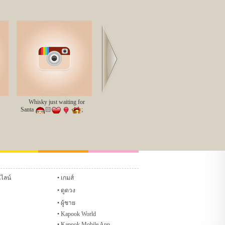
Next
Whisky just waiting for
Santa
🏻
;
Glitter
ชทหมากฮอส
แชทหมากรุก
นไลน์
เกมส์
ดูดวง
ผู้ชาย
Kapook World
Kapook Mobile App