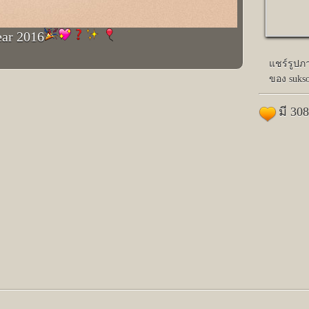
ar 2016
แชร์รูปภ
ของ suks
มี 30