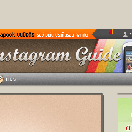
ส
ด่วน
ข่าวสั้น
ข่าวดารา
ร
หนังใหม่
ฟังเพลง
หมากรุกไทย
แชทหมากฮอส
จหวย
ผู้หญิง
แต่งงาน
วง
ทำนายฝัน
สุขภาพ
แมว
าย
ผลบอล
บ้านและการตกแต
ชิมแวะพัก
กลอน
iCare
ionary
เช็คความเร็วเน็ต
iPhone
ter
อินสตาแกรมดารา
MSN