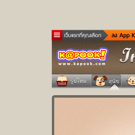
ข่าว
ละค
เกม
ตรว
ดูด
รูปใหม่
สุนัข
ผู้ช
แวะ
dict
Twit