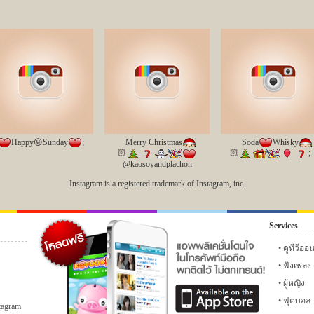
️Happy😛Sunday
️;
Merry Christmas
Soda
️Whisky
🏻
🏻
;
@kaosoyandplachon
@ningtripplenine
Instagram is a registered trademark of Instagram, inc.
@super_4_love
@aom_pom088;
Services
6
เฟซบุ๊ก
ทวิตเตอร์
instagram ดารา
กลอน
แ
ดูทีวีออ
ฟังเพลง
ผู้หญิง
ฟุตบอล
tagram