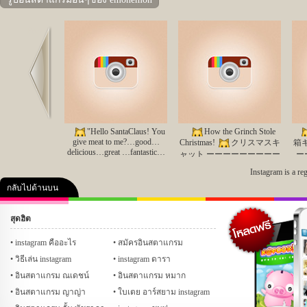
Prev
"Hello SantaClaus! You
How the Grinch Stole
give meat to me?…good…
Christmas!
クリスマスキ
箱
delicious…great …fantastic…
ャット ーーーーーーーーー
ー
It's like a dream…" May the
C
ーー
Funny
Instagram is a re
holiday season bring happiness
Tw
Comics→@tacos_cat
and joy to you and your loved
ー
กลับไปด้านบน
Twitter →@taco_emonemon
ones.
「サンタさん！肉
ーーーーーーーーーーー
くれるの！…ウマウマ！…
cat→
Linesticker
ああ…まるで夢のようだ」
สุดฮิต
cat→http://line.me/S/sticker/1031586
คลิป
ภาพ
ปฏิทิน 2556
เฟซบุ๊ก
ทวิต
Glitter
良いクリスマスをお過ごし
http
Linesticker Natto →
ください。 ーーーーーーー
http://line.me/S/sticker/1161022
instagram คืออะไร
สมัครอินสตาแกรม
h
ーーーー
Funny
︎Shishi's Facebook→
วิธีเล่น instagram
instagram ดารา
http://on.fb.me/TPNikN;
Comics→@tacos_cat
Twitter →@taco_emonemon
อินสตาแกรม ณเดชน์
อินสตาแกรม หมาก
ーーーーーーーーーーー
อินสตาแกรม ญาญ่า
ใบเตย อาร์สยาม instagram
Linesticker
cat→http://line.me/S/sticker/1031586