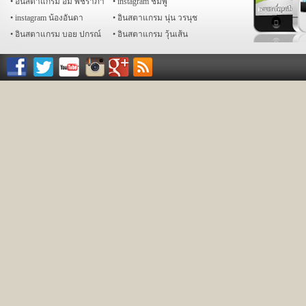
อินสตาแกรม อั้ม พัชราภา
instagram ชมพู่
Linesticker Natto →
instagram น้องอันดา
อินสตาแกรม นุ่น วรนุช
http://line.me/S/sticker/1161022
︎Shishi's Facebook→
อินสตาแกรม บอย ปกรณ์
อินสตาแกรม วุ้นเส้น
http://on.fb.me/TPNikN;