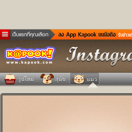
ข่าวด่วน
ละคร
เกม
ตรวจหวย
ดูดวง
รูปใหม่
สุนัข
แมว
ผู้ชาย
แวะชิมแวะพัก
dictionary
Twitter